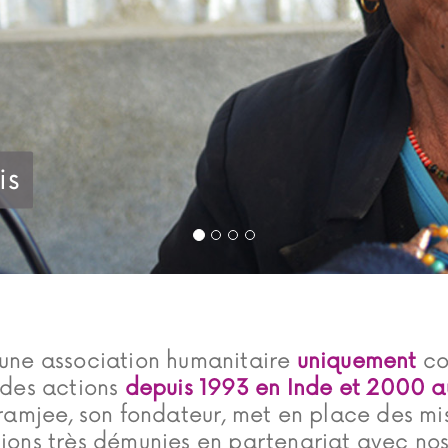
is
une association humanitaire
uniquement
co
des actions
depuis 1993 en Inde
et 2000 a
yramjee, son fondateur, met en place des mi
ions très démunies en partenariat avec nos 