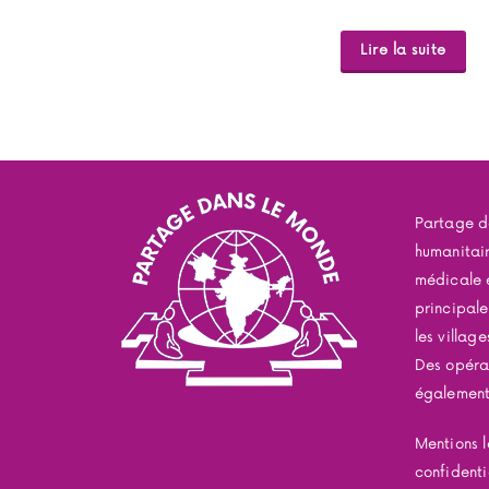
Lire la suite
Partage d
humanitai
médicale e
principal
les village
Des opérat
également 
Mentions l
confidenti