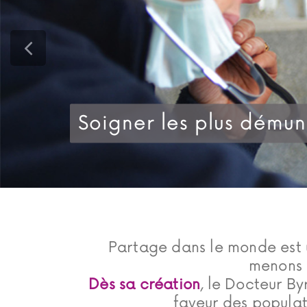
Soigner les plus démun
Partage dans le monde est 
menons 
Dès sa création
, le Docteur B
faveur des populat